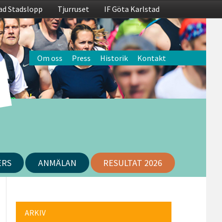
ad Stadslopp
Tjurruset
IF Göta Karlstad
Om oss
Press
Historik
Kontakt
ERS
ANMÄLAN
RESULTAT 2026
ARKIV