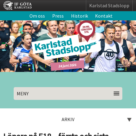
Karlstad Stadslopp
Om oss
Press
Historik
Kontakt
24 juni 2026
MENY
ARKIV