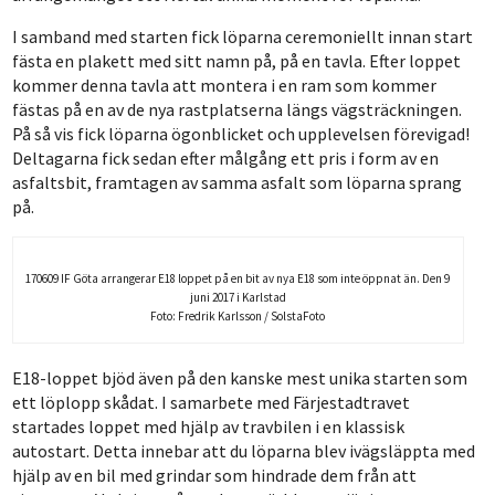
I samband med starten fick löparna ceremoniellt innan start
fästa en plakett med sitt namn på, på en tavla. Efter loppet
kommer denna tavla att montera i en ram som kommer
fästas på en av de nya rastplatserna längs vägsträckningen.
På så vis fick löparna ögonblicket och upplevelsen förevigad!
Deltagarna fick sedan efter målgång ett pris i form av en
asfaltsbit, framtagen av samma asfalt som löparna sprang
på.
170609 IF Göta arrangerar E18 loppet på en bit av nya E18 som inte öppnat än. Den 9
juni 2017 i Karlstad
Foto: Fredrik Karlsson / SolstaFoto
E18-loppet bjöd även på den kanske mest unika starten som
ett löplopp skådat. I samarbete med Färjestadtravet
startades loppet med hjälp av travbilen i en klassisk
autostart. Detta innebar att du löparna blev ivägsläppta med
hjälp av en bil med grindar som hindrade dem från att