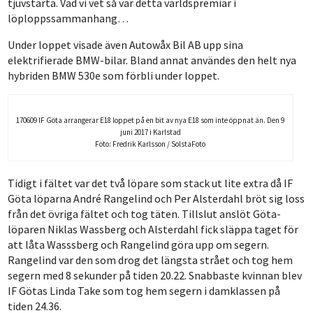
tjuvstarta. Vad vi vet så var detta världspremiär i
löploppssammanhang…
Under loppet visade även Autowåx Bil AB upp sina
elektrifierade BMW-bilar. Bland annat användes den helt nya
hybriden BMW 530e som förbli under loppet.
170609 IF Göta arrangerar E18 loppet på en bit av nya E18 som inte öppnat än. Den 9
juni 2017 i Karlstad
Foto: Fredrik Karlsson / SolstaFoto
Tidigt i fältet var det två löpare som stack ut lite extra då IF
Göta löparna André Rangelind och Per Alsterdahl bröt sig loss
från det övriga fältet och tog täten. Tillslut anslöt Göta-
löparen Niklas Wassberg och Alsterdahl fick släppa taget för
att låta Wasssberg och Rangelind göra upp om segern.
Rangelind var den som drog det längsta strået och tog hem
segern med 8 sekunder på tiden 20.22. Snabbaste kvinnan blev
IF Götas Linda Take som tog hem segern i damklassen på
tiden 24.36.