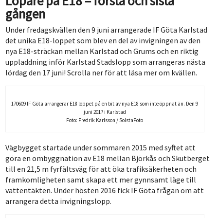
Löpare på E18 – första och sista
gången
Under fredagskvällen den 9 juni arrangerade IF Göta Karlstad
det unika E18-loppet som blev en del av invigningen av den
nya E18-sträckan mellan Karlstad och Grums och en riktig
uppladdning inför Karlstad Stadslopp som arrangeras nästa
lördag den 17 juni! Scrolla ner för att läsa mer om kvällen.
170609 IF Göta arrangerar E18 loppet på en bit av nya E18 som inte öppnat än. Den 9
juni 2017 i Karlstad
Foto: Fredrik Karlsson / SolstaFoto
Vägbygget startade under sommaren 2015 med syftet att
göra en ombyggnation av E18 mellan Björkås och Skutberget
till en 21,5 m fyrfältsväg för att öka trafiksäkerheten och
framkomligheten samt skapa ett mer gynnsamt läge till
vattentäkten. Under hösten 2016 fick IF Göta frågan om att
arrangera detta invigningslopp.