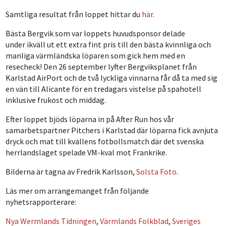
Samtliga resultat från loppet hittar du
här
.
Bästa Bergvik som var loppets huvudsponsor delade
under ikväll ut ett extra fint pris till den bästa kvinnliga och
manliga värmländska löparen som gick hem med en
resecheck! Den 26 september lyfter Bergviksplanet från
Karlstad AirPort och de två lyckliga vinnarna får då ta med sig
en vän till Alicante för en tredagars vistelse på spahotell
inklusive frukost och middag.
Efter loppet bjöds löparna in på After Run hos vår
samarbetspartner Pitchers i Karlstad där löparna fick avnjuta
dryck och mat till kvällens fotbollsmatch där det svenska
herrlandslaget spelade VM-kval mot Frankrike.
Bilderna är tagna av Fredrik Karlsson,
Solsta Foto
.
Läs mer om arrangemanget från följande
nyhetsrapporterare:
Nya Wermlands Tidningen
,
Värmlands Folkblad
,
Sveriges