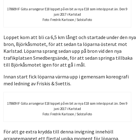
170609 IF Göta arrangerar E18 loppet på en bit av nya E18 som inte öppnat än. Den 9
juni 2017 i Karlstad
Foto: Fredrik Karlsson / SolstaFoto
Loppet kom att bli ca 6,5 km långt och startade under den nya
bron, Björkåsmotet, för att sedan ta löparna österut mot
Karlstad. Löparna sprang sedan upp på bron vid den nya
trafikplatsen Smedbergsände, för att sedan springa tillbaka
till Björkåsmotet igen för att gå i mål.
Innan start fick löparna värma upp i gemensam koreografi
med ledning av Friskis & Svettis.
170609 IF Göta arrangerar E18 loppet på en bit av nya E18 som inte öppnat än. Den 9
juni 2017 i Karlstad
Foto: Fredrik Karlsson / SolstaFoto
För att ge extra krydda till denna invigning innehöll
arrangemanget ett flertal unika moment för löparna.