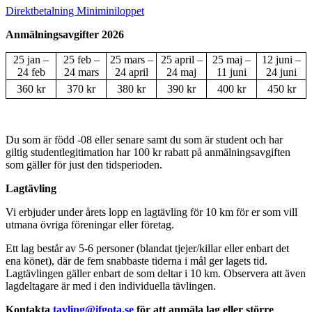
Direktbetalning Miniminiloppet
Anmälningsavgifter 2026
25 jan –
25 feb –
25 mars –
25 april –
25 maj –
12 juni –
24 feb
24 mars
24 april
24 maj
11 juni
24 juni
360 kr
370 kr
380 kr
390 kr
400 kr
450 kr
Du som är född -08 eller senare samt du som är student och har
giltig studentlegitimation har 100 kr rabatt på anmälningsavgiften
som gäller för just den tidsperioden.
Lagtävling
Vi erbjuder under årets lopp en lagtävling för 10 km för er som vill
utmana övriga föreningar eller företag.
Ett lag består av 5-6 personer (blandat tjejer/killar eller enbart det
ena könet), där de fem snabbaste tiderna i mål ger lagets tid.
Lagtävlingen gäller enbart de som deltar i 10 km. Observera att även
lagdeltagare är med i den individuella tävlingen.
Kontakta
tavling@ifgota.se
för att anmäla lag eller större