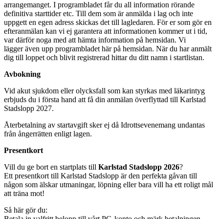
arrangemanget. I programbladet får du all information rörande
definitiva starttider etc. Till dem som är anmälda i lag och inte
uppgett en egen adress skickas det till lagledaren. För er som gör en
efteranmälan kan vi ej garantera att informationen kommer ut i tid,
var därför noga med att hämta information på hemsidan. Vi
lägger även upp programbladet här på hemsidan. När du har anmält
dig till loppet och blivit registrerad hittar du ditt namn i startlistan.
Avbokning
Vid akut sjukdom eller olycksfall som kan styrkas med läkarintyg
erbjuds du i första hand att få din anmälan överflyttad till Karlstad
Stadslopp 2027.
Återbetalning av startavgift sker ej då Idrottsevenemang undantas
från ångerrätten enligt lagen.
Presentkort
Vill du ge bort en startplats till
Karlstad Stadslopp 2026
?
Ett presentkort till Karlstad Stadslopp är den perfekta gåvan till
någon som älskar utmaningar, löpning eller bara vill ha ett roligt mål
att träna mot!
Så här gör du:
Betala in valfritt belopp till vårt PG-konto och märk betalningen