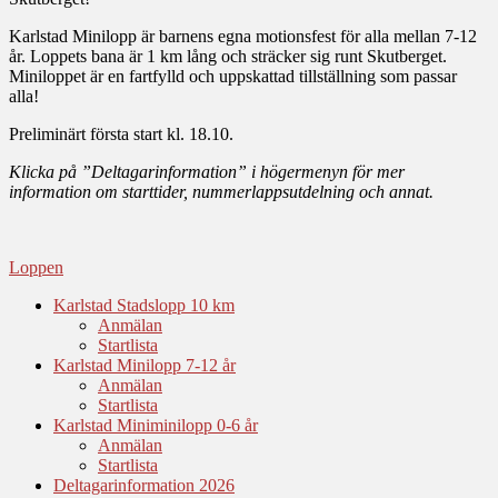
Karlstad Minilopp är barnens egna motionsfest för alla mellan 7-12
år. Loppets bana är 1 km lång och sträcker sig runt Skutberget.
Miniloppet är en fartfylld och uppskattad tillställning som passar
alla!
Preliminärt första start kl. 18.10.
Klicka på ”Deltagarinformation” i högermenyn för mer
information om starttider, nummerlappsutdelning och annat.
Loppen
Karlstad Stadslopp 10 km
Anmälan
Startlista
Karlstad Minilopp 7-12 år
Anmälan
Startlista
Karlstad Miniminilopp 0-6 år
Anmälan
Startlista
Deltagarinformation 2026