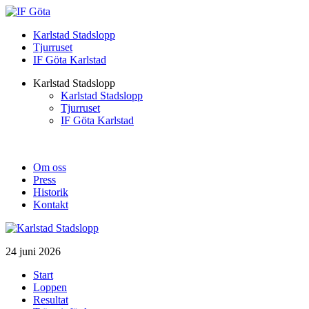
Karlstad Stadslopp
Tjurruset
IF Göta Karlstad
Karlstad Stadslopp
Karlstad Stadslopp
Tjurruset
IF Göta Karlstad
Om oss
Press
Historik
Kontakt
24 juni 2026
Start
Loppen
Resultat