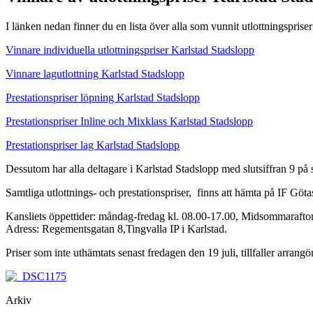
I länken nedan finner du en lista över alla som vunnit utlottningspris
Vinnare individuella utlottningspriser Karlstad Stadslopp
Vinnare lagutlottning Karlstad Stadslopp
Prestationspriser löpning Karlstad Stadslopp
Prestationspriser Inline och Mixklass Karlstad Stadslopp
Prestationspriser lag Karlstad Stadslopp
Dessutom har alla deltagare i Karlstad Stadslopp med slutsiffran 9 på s
Samtliga utlottnings- och prestationspriser, finns att hämta på IF Gö
Kansliets öppettider: måndag-fredag kl. 08.00-17.00, Midsommarafton
Adress: Regementsgatan 8,Tingvalla IP i Karlstad.
Priser som inte uthämtats senast fredagen den 19 juli, tillfaller arrangö
Arkiv