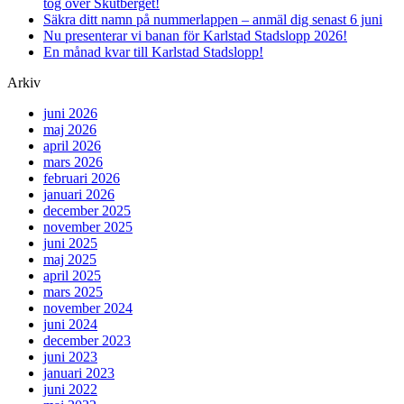
tog över Skutberget!
Säkra ditt namn på nummerlappen – anmäl dig senast 6 juni
Nu presenterar vi banan för Karlstad Stadslopp 2026!
En månad kvar till Karlstad Stadslopp!
Arkiv
juni 2026
maj 2026
april 2026
mars 2026
februari 2026
januari 2026
december 2025
november 2025
juni 2025
maj 2025
april 2025
mars 2025
november 2024
juni 2024
december 2023
juni 2023
januari 2023
juni 2022