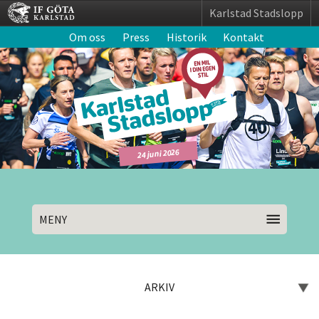
Karlstad Stadslopp
Om oss
Press
Historik
Kontakt
24 juni 2026
MENY
ARKIV