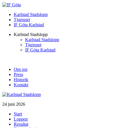
Karlstad Stadslopp
Tjurruset
IF Göta Karlstad
Karlstad Stadslopp
Karlstad Stadslopp
Tjurruset
IF Göta Karlstad
Om oss
Press
Historik
Kontakt
24 juni 2026
Start
Loppen
Resultat