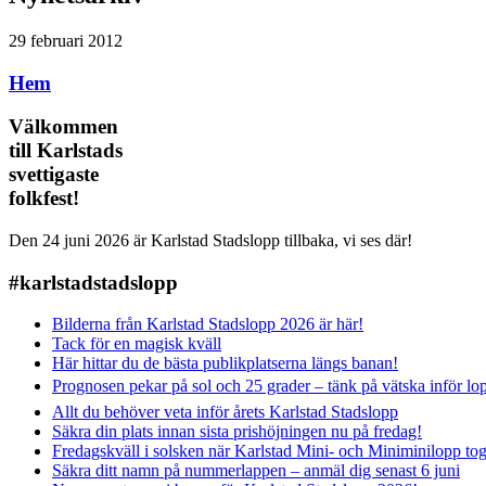
29 februari 2012
Hem
Välkommen
till Karlstads
svettigaste
folkfest!
Den 24 juni 2026 är Karlstad Stadslopp tillbaka, vi ses där!
#karlstadstadslopp
Bilderna från Karlstad Stadslopp 2026 är här!
Tack för en magisk kväll
Här hittar du de bästa publikplatserna längs banan!
Prognosen pekar på sol och 25 grader – tänk på vätska inför lo
Allt du behöver veta inför årets Karlstad Stadslopp
Säkra din plats innan sista prishöjningen nu på fredag!
Fredagskväll i solsken när Karlstad Mini- och Miniminilopp to
Säkra ditt namn på nummerlappen – anmäl dig senast 6 juni