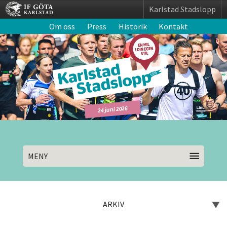
Karlstad Stadslopp
Om oss
Press
Historik
Kontakt
24 juni 2026
MENY
ARKIV