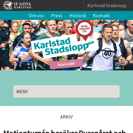
Karlstad Stadslopp
Om oss
Press
Historik
Kontakt
24 juni 2026
MENY
ARKIV