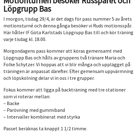
Motionturnén besöker Russpåret och
Löpgrupp Bas
I morgon, tisdag 29/4, är det dags för pass nummer 5 av årets
motionsturné och denna gånga besöker vi Ruds motionsspår.
Här håller IF Göta Karlstads Löpgrupp Bas till och kör träning
varje tisdag kl. 18.00.
Morgondagens pass kommer att köras gemensamt med
Löpgrupp Bas och hålls av gruppens två tränare Maria och
Folke Schytzer. Vi hoppas att vi blir många och upplägget på
träningen är anpassat därefter. Efter gemensam uppvärmning
och löpskolning delar vi in oss i tre grupper.
Fokus kommer att ligga på backträning med tre stationer
som vi roterar mellan:
– Backe
– Parövning med gummiband
– Intervaller kombinerat med styrka
Passet beräknas ta knappt 1 1/2 timme.