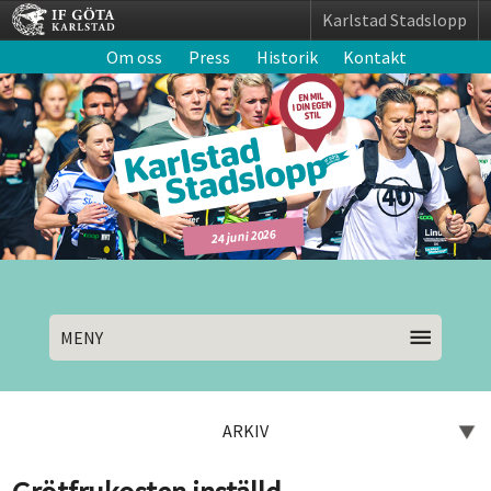
Karlstad Stadslopp
Om oss
Press
Historik
Kontakt
24 juni 2026
MENY
ARKIV