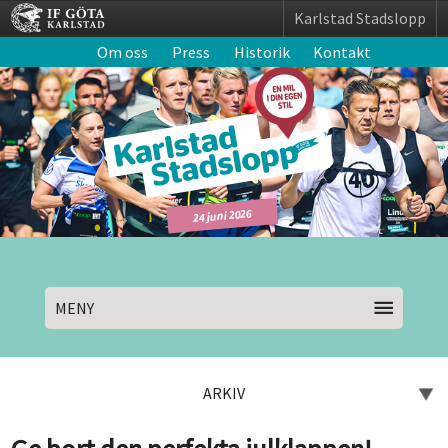
Karlstad Stadslopp
Om oss
Press
Historik
Kontakt
24 juni 2026
MENY
ARKIV