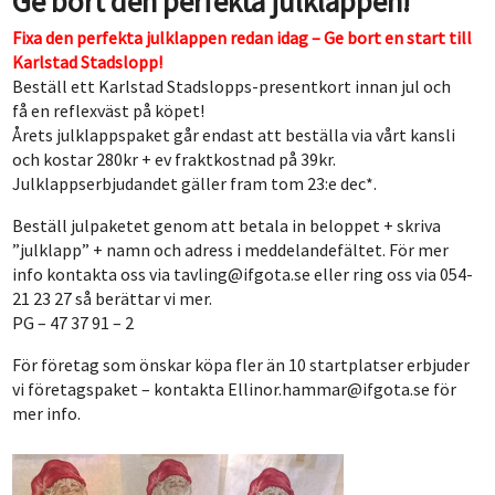
Ge bort den perfekta julklappen!
Fixa den perfekta julklappen redan idag – Ge bort en start till
Karlstad Stadslopp!
Beställ ett Karlstad Stadslopps-presentkort innan jul och
få en reflexväst på köpet!
Årets julklappspaket går endast att beställa via vårt kansli
och kostar 280kr + ev fraktkostnad på 39kr.
Julklappserbjudandet gäller fram tom 23:e dec*.
Beställ julpaketet genom att betala in beloppet + skriva
”julklapp” + namn och adress i meddelandefältet. För mer
info kontakta oss via tavling@ifgota.se eller ring oss via 054-
21 23 27 så berättar vi mer.
PG – 47 37 91 – 2
För företag som önskar köpa fler än 10 startplatser erbjuder
vi företagspaket – kontakta Ellinor.hammar@ifgota.se för
mer info.