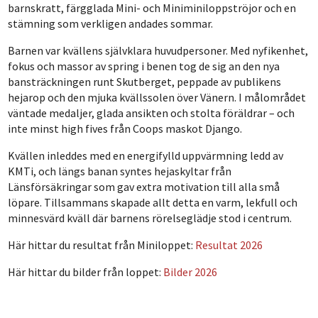
barnskratt, färgglada Mini- och Miniminiloppströjor och en
stämning som verkligen andades sommar.
Barnen var kvällens självklara huvudpersoner. Med nyfikenhet,
fokus och massor av spring i benen tog de sig an den nya
bansträckningen runt Skutberget, peppade av publikens
hejarop och den mjuka kvällssolen över Vänern. I målområdet
väntade medaljer, glada ansikten och stolta föräldrar – och
inte minst high fives från Coops maskot Django.
Kvällen inleddes med en energifylld uppvärmning ledd av
KMTi, och längs banan syntes hejaskyltar från
Länsförsäkringar som gav extra motivation till alla små
löpare. Tillsammans skapade allt detta en varm, lekfull och
minnesvärd kväll där barnens rörelseglädje stod i centrum.
Här hittar du resultat från Miniloppet:
Resultat 2026
Här hittar du bilder från loppet:
Bilder 2026