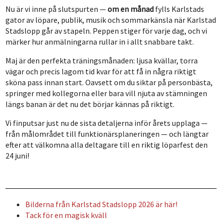
Nu är vi inne på slutspurten —
om en månad
fylls Karlstads
gator av löpare, publik, musik och sommarkänsla när Karlstad
Stadslopp går av stapeln. Peppen stiger för varje dag, och vi
märker hur anmälningarna rullar in i allt snabbare takt.
Maj är den perfekta träningsmånaden: ljusa kvällar, torra
vägar och precis lagom tid kvar för att få in några riktigt
sköna pass innan start. Oavsett om du siktar på personbästa,
springer med kollegorna eller bara vill njuta av stämningen
längs banan är det nu det börjar kännas på riktigt.
Vi finputsar just nu de sista detaljerna inför årets upplaga —
från målområdet till funktionärsplaneringen — och längtar
efter att välkomna alla deltagare till en riktig löparfest den
24 juni!
Bilderna från Karlstad Stadslopp 2026 är här!
Tack för en magisk kväll