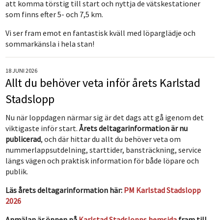
att komma törstig till start och nyttja de vätskestationer
som finns efter 5- och 7,5 km.
Vi ser fram emot en fantastisk kväll med löparglädje och
sommarkänsla i hela stan!
18 JUNI 2026
Allt du behöver veta inför årets Karlstad
Stadslopp
Nu när loppdagen närmar sig är det dags att gå igenom det
viktigaste inför start.
Årets deltagarinformation är nu
publicerad
, och där hittar du allt du behöver veta om
nummerlappsutdelning, starttider, bansträckning, service
längs vägen och praktisk information för både löpare och
publik.
Läs årets deltagarinformation här:
PM Karlstad Stadslopp
2026
Anmälan är öppen på
Karlstad Stadslopps hemsida
fram till