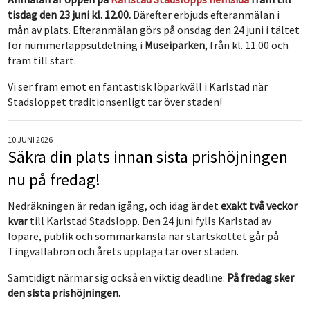
tisdag den 23 juni kl. 12.00.
Därefter erbjuds efteranmälan i
mån av plats. Efteranmälan görs på onsdag den 24 juni i tältet
för nummerlappsutdelning i
Museiparken
, från kl. 11.00 och
fram till start.
Vi ser fram emot en fantastisk löparkväll i Karlstad när
Stadsloppet traditionsenligt tar över staden!
10 JUNI 2026
Säkra din plats innan sista prishöjningen
nu på fredag!
Nedräkningen är redan igång, och idag är det
exakt två veckor
kvar
till Karlstad Stadslopp. Den 24 juni fylls Karlstad av
löpare, publik och sommarkänsla när startskottet går på
Tingvallabron och årets upplaga tar över staden.
Samtidigt närmar sig också en viktig deadline:
På fredag sker
den sista prishöjningen.