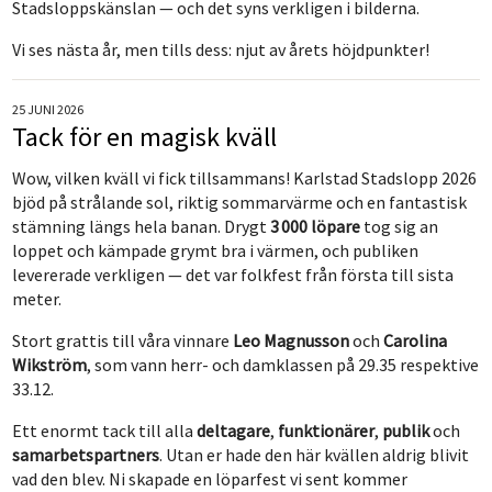
Stadsloppskänslan — och det syns verkligen i bilderna.
Vi ses nästa år, men tills dess: njut av årets höjdpunkter!
25 JUNI 2026
Tack för en magisk kväll
Wow, vilken kväll vi fick tillsammans! Karlstad Stadslopp 2026
bjöd på strålande sol, riktig sommarvärme och en fantastisk
stämning längs hela banan. Drygt
3 000 löpare
tog sig an
loppet och kämpade grymt bra i värmen, och publiken
levererade verkligen — det var folkfest från första till sista
meter.
Stort grattis till våra vinnare
Leo Magnusson
och
Carolina
Wikström
, som vann herr- och damklassen på 29.35 respektive
33.12.
Ett enormt tack till alla
deltagare
,
funktionärer
,
publik
och
samarbetspartners
. Utan er hade den här kvällen aldrig blivit
vad den blev. Ni skapade en löparfest vi sent kommer