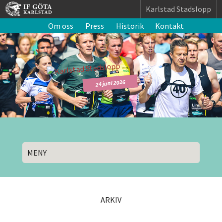
Karlstad Stadslopp
Om oss
Press
Historik
Kontakt
24 juni 2026
MENY
ARKIV